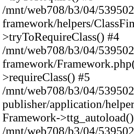
/mnt/web708/b3/04/539502
framework/helpers/ClassFin
>tryToRequireClass() #4
/mnt/web708/b3/04/539502
framework/Framework.php(5
>requireClass() #5
/mnt/web708/b3/04/539502
publisher/application/helpe
Framework->ttg_autoload()
/mnt/web708/b3/04/539502