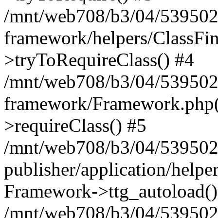
/mnt/web708/b3/04/539502
framework/helpers/ClassFin
>tryToRequireClass() #4
/mnt/web708/b3/04/539502
framework/Framework.php(5
>requireClass() #5
/mnt/web708/b3/04/539502
publisher/application/helpe
Framework->ttg_autoload()
/mnt/web708/b3/04/539502